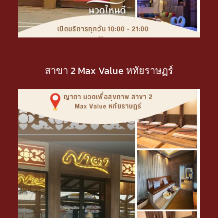
สาขา 2 Max Value หทัยราษฏร์