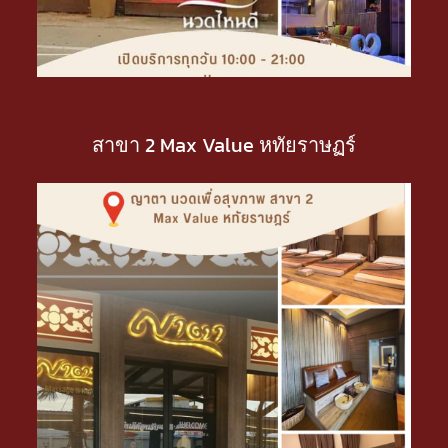
สาขา 2 Max Value หทัยราษฏร์