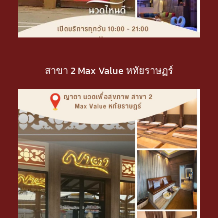
สาขา 2 Max Value หทัยราษฏร์