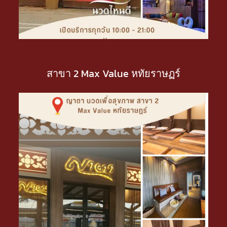
สาขา 2 Max Value หทัยราษฏร์