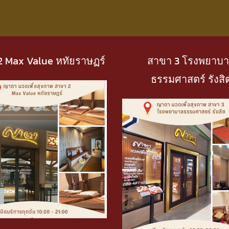
2 Max Value หทัยราษฏร์
สาขา 3 โรงพยาบ
ธรรมศาสตร์ รังสิ