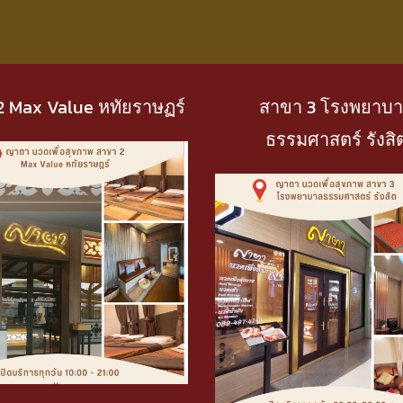
2 Max Value หทัยราษฏร์
สาขา 3 โรงพยาบ
ธรรมศาสตร์ รังสิ