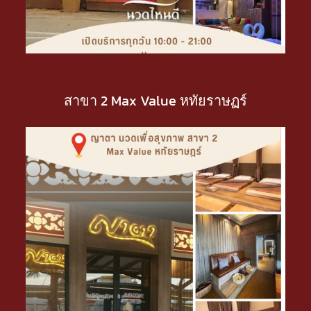
สาขา 2 Max Value หทัยราษฏร์