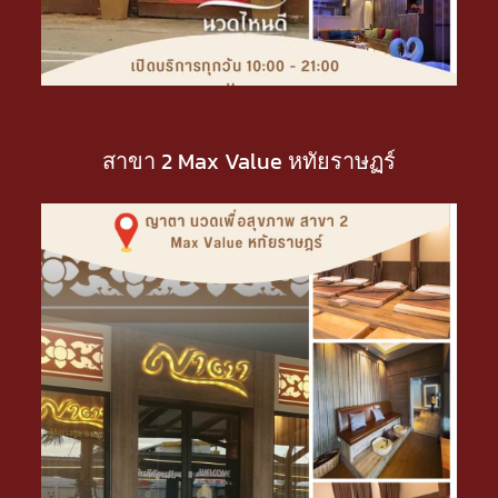
สาขา 2 Max Value หทัยราษฏร์