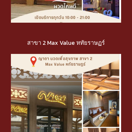
สาขา 2 Max Value หทัยราษฏร์