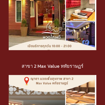
สาขา 2 Max Value หทัยราษฏร์