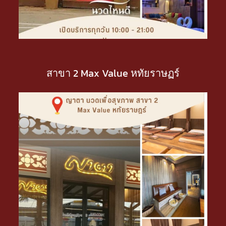
สาขา 2 Max Value หทัยราษฏร์