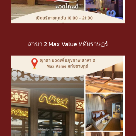
สาขา 2 Max Value หทัยราษฏร์