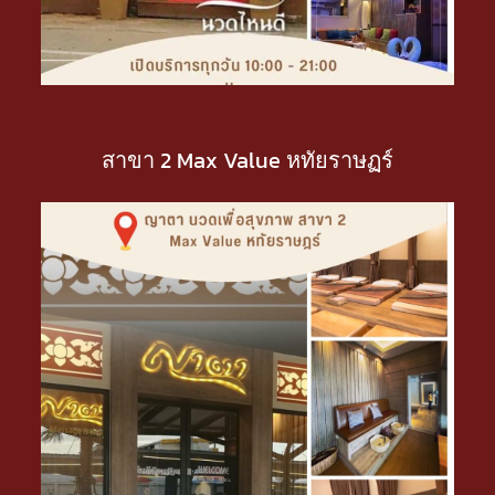
สาขา 2 Max Value หทัยราษฏร์