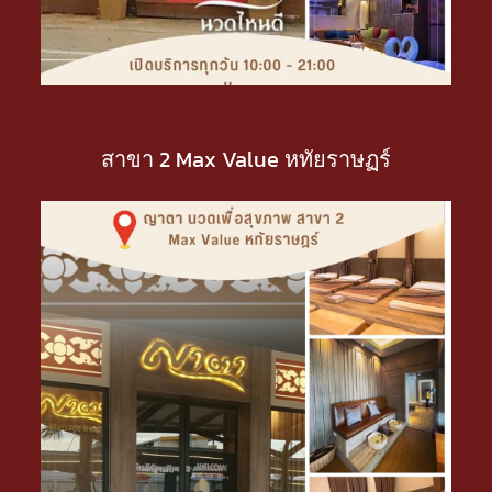
สาขา 2 Max Value หทัยราษฏร์