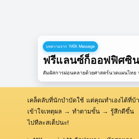
บทความจาก YATA Massage
ฟรีแลนซ์ก็ออฟฟิศซิ
สัมผัสการผ่อนคลายด้วยศาสตร์นวดแผนไทย 
เคล็ดลับที่นักบำบัดใช้ แต่คุณทำเองได้ที่บ้
เข้าใจเหตุผล → ทำตามขั้น → รู้สึกดีขึ้น
ไปทีละสเต็ปนะ!