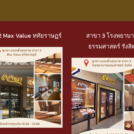
2 Max Value หทัยราษฏร์
สาขา 3 โรงพยาบ
ธรรมศาสตร์ รังสิ